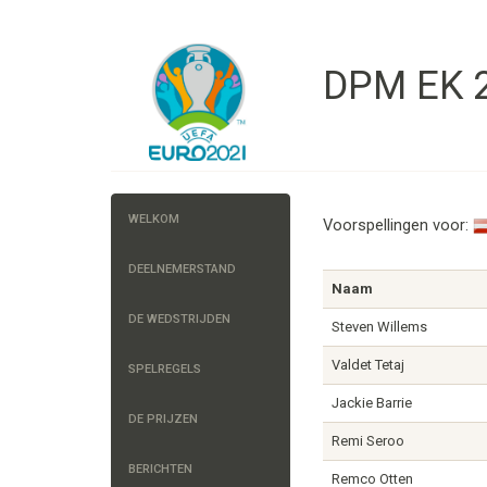
DPM EK 2
WELKOM
Voorspellingen voor:
DEELNEMERSTAND
Naam
DE WEDSTRIJDEN
Steven Willems
Valdet Tetaj
SPELREGELS
Jackie Barrie
DE PRIJZEN
Remi Seroo
BERICHTEN
Remco Otten