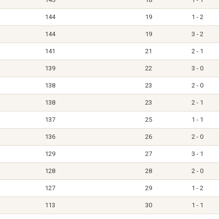
144
19
1 - 2
144
19
3 - 2
141
21
2 - 1
139
22
3 - 0
138
23
2 - 0
138
23
2 - 1
137
25
1 - 1
136
26
2 - 0
129
27
3 - 1
128
28
2 - 0
127
29
1 - 2
113
30
1 - 1