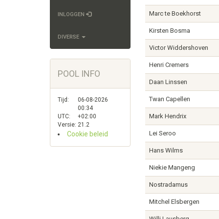
Marc te Boekhorst
INLOGGEN
Kirsten Bosma
DIVERSE
Victor Widdershoven
Henri Cremers
POOL INFO
Daan Linssen
Twan Capellen
Tijd:
06-08-2026
00:34
Mark Hendrix
UTC:
+02:00
Versie:
21.2
Lei Seroo
Cookie beleid
Hans Wilms
Niekie Mangeng
Nostradamus
Mitchel Elsbergen
Willi Lausberg