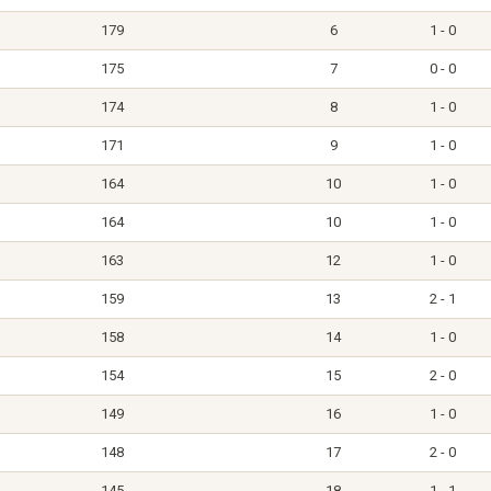
179
6
1 - 0
175
7
0 - 0
174
8
1 - 0
171
9
1 - 0
164
10
1 - 0
164
10
1 - 0
163
12
1 - 0
159
13
2 - 1
158
14
1 - 0
154
15
2 - 0
149
16
1 - 0
148
17
2 - 0
145
18
1 - 1