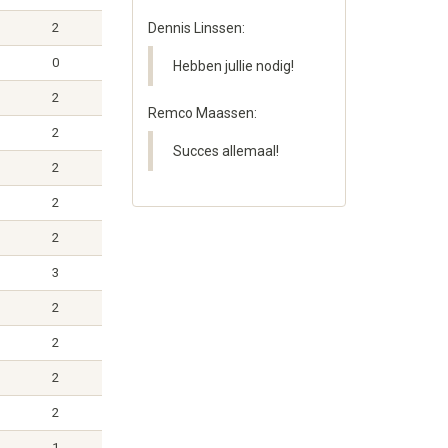
2
Dennis Linssen:
0
Hebben jullie nodig!
2
Remco Maassen:
2
Succes allemaal!
2
2
2
3
2
2
2
2
1