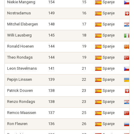
Niekie Mangeng
154
15
Spanje
T
Nostradamus
149
16
Spanje
Z
Mitchel Elsbergen
148
17
Spanje
K
Willi Lausberg
145
18
Spanje
It
Ronald Hoenen
144
19
Spanje
N
Theo Rondags
144
19
Spanje
T
Leon Stevelmans
141
21
Spanje
T
Pepijn Linssen
139
22
Spanje
O
Patrick Douven
138
23
Spanje
Z
Renzo Rondags
138
23
Spanje
K
Remco Maassen
137
25
Spanje
T
Ron Fleuren
136
26
Spanje
R