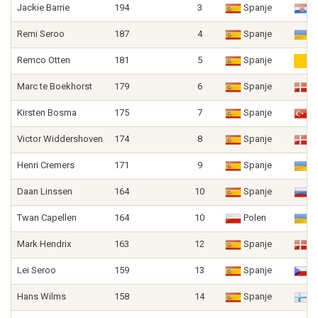
Jackie Barrie
194
3
Spanje
K
Remi Seroo
187
4
Spanje
O
Remco Otten
181
5
Spanje
U
Marc te Boekhorst
179
6
Spanje
D
Kirsten Bosma
175
7
Spanje
T
Victor Widdershoven
174
8
Spanje
D
Henri Cremers
171
9
Spanje
O
Daan Linssen
164
10
Spanje
R
Twan Capellen
164
10
Polen
O
Mark Hendrix
163
12
Spanje
D
Lei Seroo
159
13
Spanje
T
Hans Wilms
158
14
Spanje
F