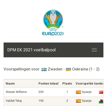
DPM EK 2021 voetbalpool
Voorspellingen voor:
Zweden -
Oekraïne (1 - 2)
Naam
Punten totaal
Plaats
Voorspelde landen
Steven Willems
205
1
Spanje
T
Valdet Tetaj
195
2
Spanje
W