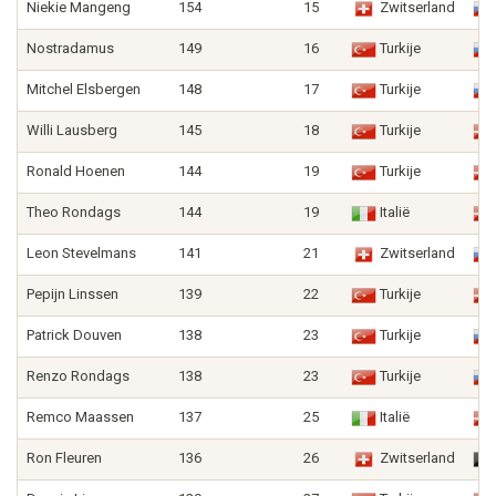
Niekie Mangeng
154
15
Zwitserland
Nostradamus
149
16
Turkije
Mitchel Elsbergen
148
17
Turkije
Willi Lausberg
145
18
Turkije
Ronald Hoenen
144
19
Turkije
Theo Rondags
144
19
Italië
Leon Stevelmans
141
21
Zwitserland
Pepijn Linssen
139
22
Turkije
Patrick Douven
138
23
Turkije
Renzo Rondags
138
23
Turkije
Remco Maassen
137
25
Italië
Ron Fleuren
136
26
Zwitserland