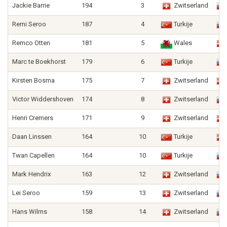
Jackie Barrie
194
3
Zwitserland
Remi Seroo
187
4
Turkije
Remco Otten
181
5
Wales
Marc te Boekhorst
179
6
Turkije
Kirsten Bosma
175
7
Zwitserland
Victor Widdershoven
174
8
Zwitserland
Henri Cremers
171
9
Zwitserland
Daan Linssen
164
10
Turkije
Twan Capellen
164
10
Turkije
Mark Hendrix
163
12
Zwitserland
Lei Seroo
159
13
Zwitserland
Hans Wilms
158
14
Zwitserland