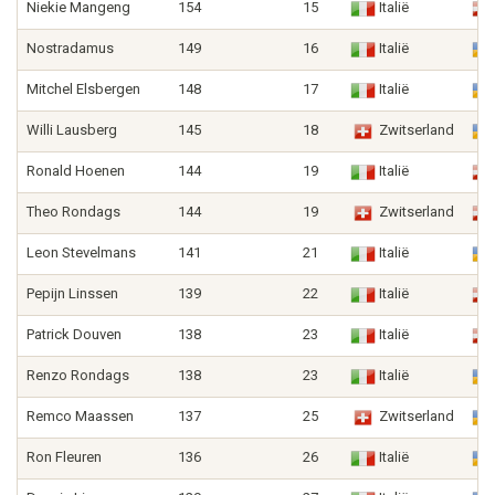
Niekie Mangeng
154
15
Italië
Nostradamus
149
16
Italië
Mitchel Elsbergen
148
17
Italië
Willi Lausberg
145
18
Zwitserland
Ronald Hoenen
144
19
Italië
Theo Rondags
144
19
Zwitserland
Leon Stevelmans
141
21
Italië
Pepijn Linssen
139
22
Italië
Patrick Douven
138
23
Italië
Renzo Rondags
138
23
Italië
Remco Maassen
137
25
Zwitserland
Ron Fleuren
136
26
Italië