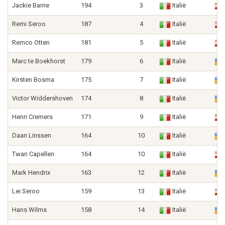
Jackie Barrie
194
3
Italië
Remi Seroo
187
4
Italië
Remco Otten
181
5
Italië
Marc te Boekhorst
179
6
Italië
Kirsten Bosma
175
7
Italië
Victor Widdershoven
174
8
Italië
Henri Cremers
171
9
Italië
Daan Linssen
164
10
Italië
Twan Capellen
164
10
Italië
Mark Hendrix
163
12
Italië
Lei Seroo
159
13
Italië
Hans Wilms
158
14
Italië