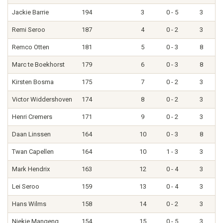
Jackie Barrie
194
3
0 - 5
3
Remi Seroo
187
4
0 - 2
3
Remco Otten
181
5
0 - 3
8
Marc te Boekhorst
179
6
0 - 3
8
Kirsten Bosma
175
7
0 - 2
3
Victor Widdershoven
174
8
0 - 2
3
Henri Cremers
171
9
0 - 2
3
Daan Linssen
164
10
0 - 3
8
Twan Capellen
164
10
1 - 3
3
Mark Hendrix
163
12
0 - 4
3
Lei Seroo
159
13
0 - 4
3
Hans Wilms
158
14
0 - 2
3
Niekie Mangeng
154
15
0 - 5
3