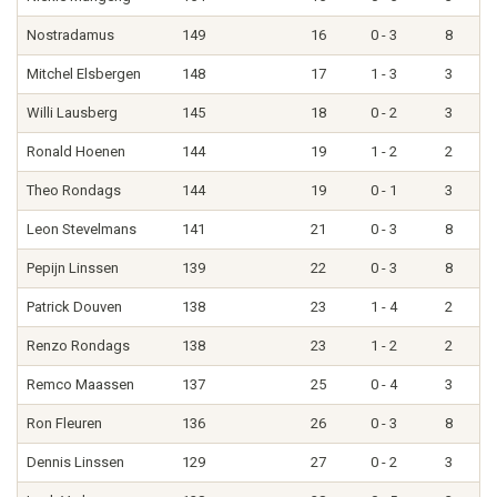
Nostradamus
149
16
0 - 3
8
Mitchel Elsbergen
148
17
1 - 3
3
Willi Lausberg
145
18
0 - 2
3
Ronald Hoenen
144
19
1 - 2
2
Theo Rondags
144
19
0 - 1
3
Leon Stevelmans
141
21
0 - 3
8
Pepijn Linssen
139
22
0 - 3
8
Patrick Douven
138
23
1 - 4
2
Renzo Rondags
138
23
1 - 2
2
Remco Maassen
137
25
0 - 4
3
Ron Fleuren
136
26
0 - 3
8
Dennis Linssen
129
27
0 - 2
3