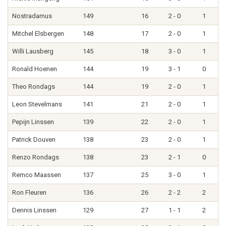
Nostradamus
149
16
2 - 0
1
Mitchel Elsbergen
148
17
2 - 0
1
Willi Lausberg
145
18
3 - 0
1
Ronald Hoenen
144
19
3 - 1
0
Theo Rondags
144
19
2 - 0
1
Leon Stevelmans
141
21
2 - 0
1
Pepijn Linssen
139
22
2 - 0
1
Patrick Douven
138
23
2 - 0
1
Renzo Rondags
138
23
2 - 1
0
Remco Maassen
137
25
3 - 0
1
Ron Fleuren
136
26
2 - 2
2
Dennis Linssen
129
27
1 - 1
2