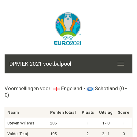
DPM EK 2021 voetbalpool
Voorspellingen voor:
Engeland -
Schotland (0 -
0)
Naam
Punten totaal
Plaats
Uitslag
Score
Steven Willems
205
1
1 - 0
1
Valdet Tetaj
195
2
2 - 1
0