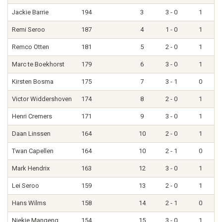
Jackie Barrie
194
3
3 - 0
1
Remi Seroo
187
4
1 - 0
1
Remco Otten
181
5
2 - 0
1
Marc te Boekhorst
179
6
3 - 0
1
Kirsten Bosma
175
7
3 - 1
0
Victor Widdershoven
174
8
2 - 0
1
Henri Cremers
171
9
3 - 0
1
Daan Linssen
164
10
2 - 0
1
Twan Capellen
164
10
2 - 1
0
Mark Hendrix
163
12
3 - 0
1
Lei Seroo
159
13
2 - 0
1
Hans Wilms
158
14
2 - 1
0
Niekie Mangeng
154
15
3 - 0
1